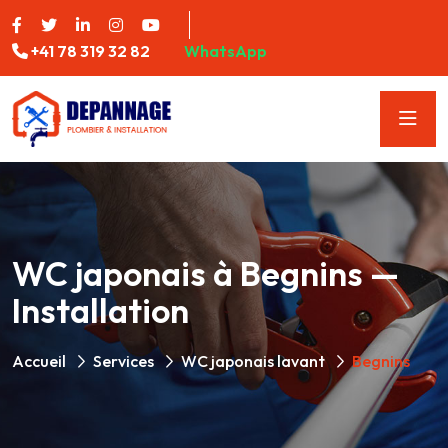
+41 78 319 32 82
WhatsApp
WC japonais à Begnins —
Installation
Accueil
Services
WC japonais lavant
Begnins