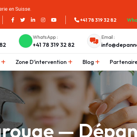
erie en Suisse.
+41 78 319 32 82
Wha
WhatsApp :
Email :
 82
+41 78 319 32 82
info@depann
Zone D'intervention
Blog
Partenair
arouge — Dépa