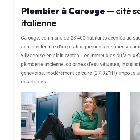
Plombier à Carouge
— cité s
italienne
Carouge, commune de 23'400 habitants accolée au sud d
son architecture d'inspiration piémontaise (rues à dami
villageoise en plein canton. Les immeubles du Vieux-C
plomberie ancienne, colonnes d'eau vétustes, installat
genevoise, modérément calcaire (27-32°fH), impose un
détartrages.