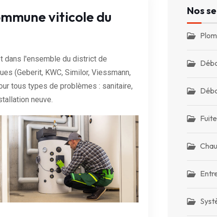
Nos se
mmune viticole du
Plom
 dans l'ensemble du district de
Débo
ues (Geberit, KWC, Similor, Viessmann,
our tous types de problèmes : sanitaire,
Débo
tallation neuve.
Fuite
Chau
Entr
Syst