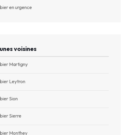
bier en urgence
nes voisines
bier Martigny
bier Leytron
bier Sion
ier Sierre
bier Monthey