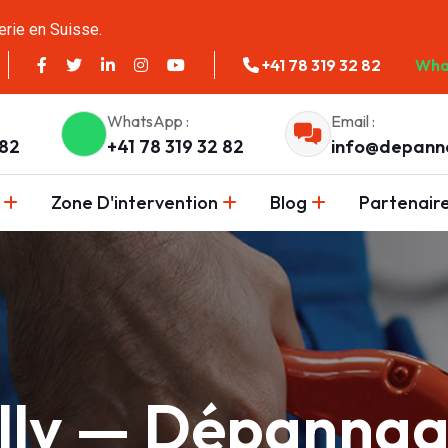
erie en Suisse.
+41 78 319 32 82
Wha
WhatsApp :
Email :
 82
+41 78 319 32 82
info@depann
Zone D'intervention
Blog
Partenair
ully — Dépanna