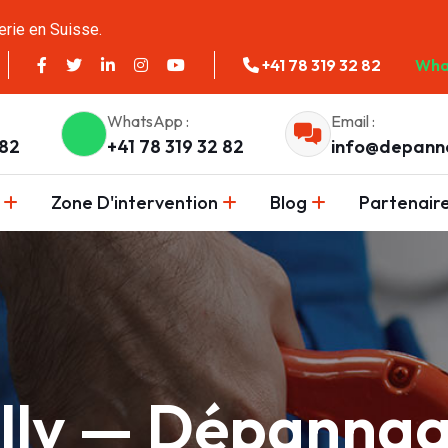
erie en Suisse.
+41 78 319 32 82
Wha
WhatsApp :
Email :
 82
+41 78 319 32 82
info@depann
Zone D'intervention
Blog
Partenair
ully — Dépanna