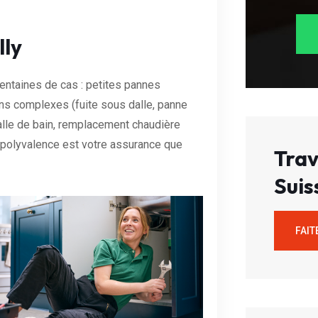
lly
centaines de cas : petites pannes
tions complexes (fuite sous dalle, panne
salle de bain, remplacement chaudière
e polyvalence est votre assurance que
Trav
Suis
FAIT