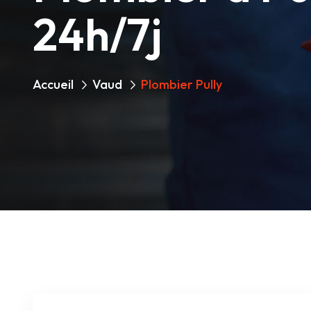
24h/7j
Accueil
Vaud
Plombier Pully