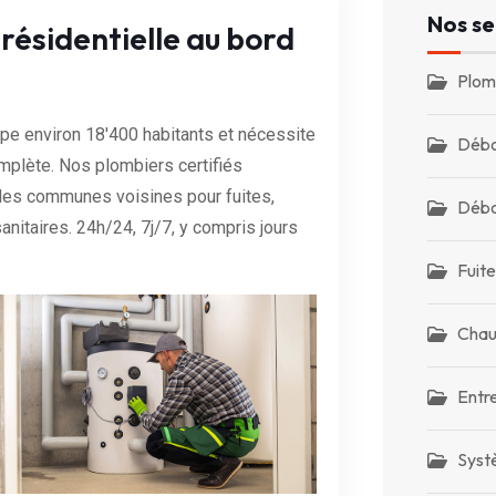
Nos se
ésidentielle au bord
Plom
pe environ 18'400 habitants et nécessite
Débo
omplète. Nos plombiers certifiés
 les communes voisines pour fuites,
Débo
nitaires. 24h/24, 7j/7, y compris jours
Fuite
Chau
Entr
Syst