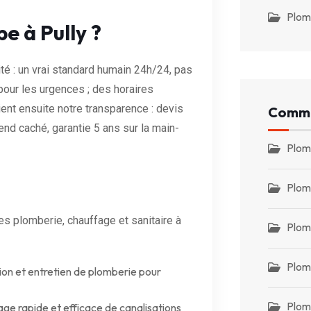
Plom
e à Pully ?
ité : un vrai standard humain 24h/24, pas
pour les urgences ; des horaires
ient ensuite notre transparence : devis
Commu
end caché, garantie 5 ans sur la main-
Plom
Plom
 plomberie, chauffage et sanitaire à
Plom
Plom
tion et entretien de plomberie pour
Plom
e rapide et efficace de canalisations