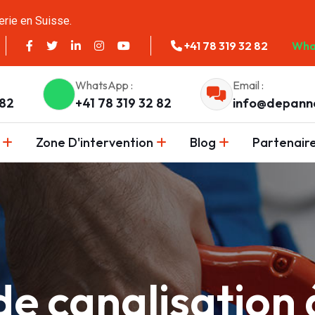
erie en Suisse.
+41 78 319 32 82
Wha
WhatsApp :
Email :
 82
+41 78 319 32 82
info@depann
Zone D'intervention
Blog
Partenair
e canalisation 