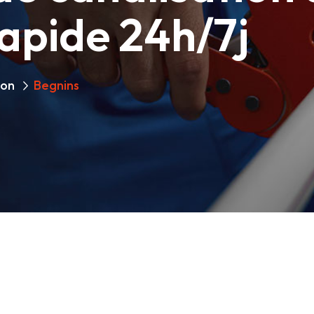
rapide 24h/7j
ion
Begnins