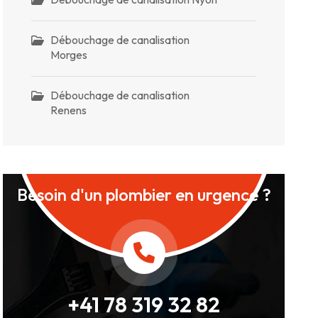
Débouchage de canalisation
Morges
Débouchage de canalisation
Renens
Besoin d'un plombier en urgence ?
+41 78 319 32 82