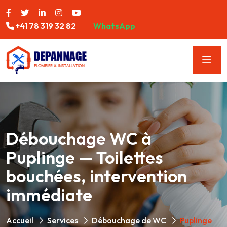
+41 78 319 32 82
WhatsApp
Débouchage WC à
Puplinge — Toilettes
bouchées, intervention
immédiate
Accueil
Services
Débouchage de WC
Puplinge