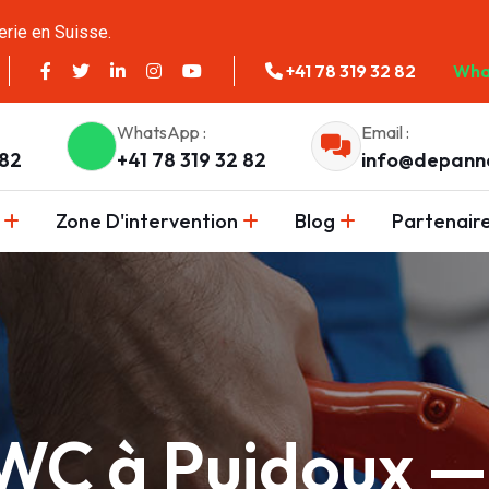
erie en Suisse.
+41 78 319 32 82
Wha
WhatsApp :
Email :
 82
+41 78 319 32 82
info@depann
Zone D'intervention
Blog
Partenair
C à Puidoux — 