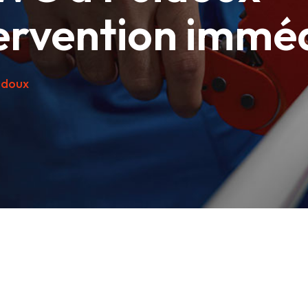
ervention immé
idoux