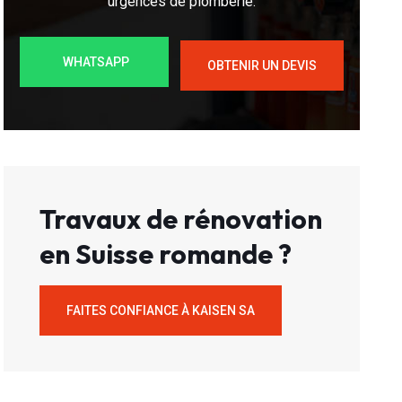
urgences de plomberie.
WHATSAPP
OBTENIR UN DEVIS
Travaux de rénovation
en Suisse romande ?
FAITES CONFIANCE À KAISEN SA