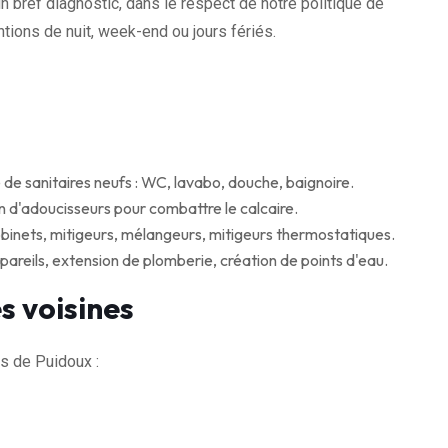
n bref diagnostic, dans le respect de notre politique de
tions de nuit, week-end ou jours fériés.
 de sanitaires neufs : WC, lavabo, douche, baignoire.
en d'adoucisseurs pour combattre le calcaire.
inets, mitigeurs, mélangeurs, mitigeurs thermostatiques.
reils, extension de plomberie, création de points d'eau.
s voisines
s de Puidoux :