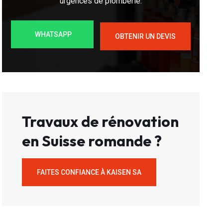
urgences de plomberie.
WHATSAPP
OBTENIR UN DEVIS
Travaux de rénovation
en Suisse romande ?
FAITES CONFIANCE À KAISEN SA