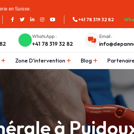
erie en Suisse.
+41 78 319 32 82
Wha
WhatsApp :
Email :
 82
+41 78 319 32 82
info@depann
Zone D'intervention
Blog
Partenair
nérale à Puidou