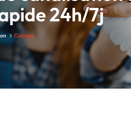
rapide 24h/7j
ion
Cologny