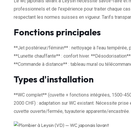
Le wc japonais lavant à Leysin nécessite savoir-faire et 
professionnels et de l'expérience pour traiter chaque cas
respectant les normes suisses en vigueur. Tarifs transp
Fonctions principales
**Jet postérieur/féminin** : nettoyage à l'eau tempérée, 
**Lunette chauffante** : confort hiver. **Désodorisation** 
**Commande à distance** : tableau mural ou télécommande.
Types d'installation
**WC complet** (cuvette + fonctions intégrées, 1500-450
2000 CHF) : adaptation sur WC existant. Nécessite prise é
cuvette ouverte/fermée, tuyauterie apparente/encastrée.