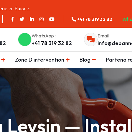
erie en Suisse.
+41 78 319 32 82
Wha
WhatsApp :
Email :
 82
+41 78 319 32 82
info@depann
Zone D'intervention
Blog
Partenair
 Leysin — Instal