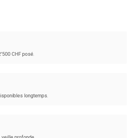
-2'500 CHF posé.
disponibles longtemps.
veille profonde.