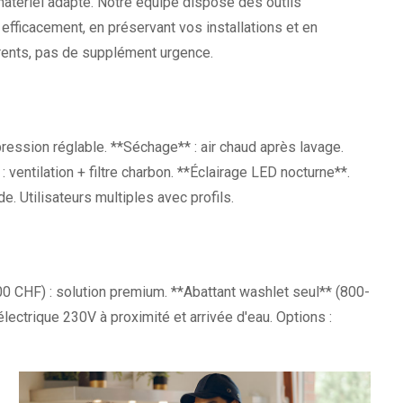
matériel adapté. Notre équipe dispose des outils
 efficacement, en préservant vos installations et en
arents, pas de supplément urgence.
pression réglable. **Séchage** : air chaud après lavage.
: ventilation + filtre charbon. **Éclairage LED nocturne**.
 Utilisateurs multiples avec profils.
0 CHF) : solution premium. **Abattant washlet seul** (800-
lectrique 230V à proximité et arrivée d'eau. Options :