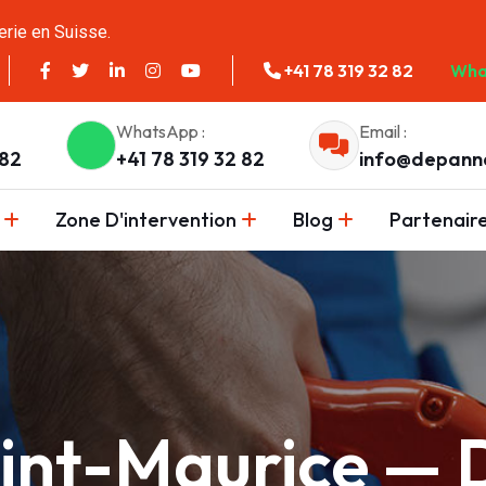
erie en Suisse.
+41 78 319 32 82
Wha
WhatsApp :
Email :
 82
+41 78 319 32 82
info@depann
Zone D'intervention
Blog
Partenair
aint-Maurice —