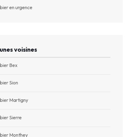
bier en urgence
nes voisines
bier Bex
bier Sion
bier Martigny
ier Sierre
bier Monthey