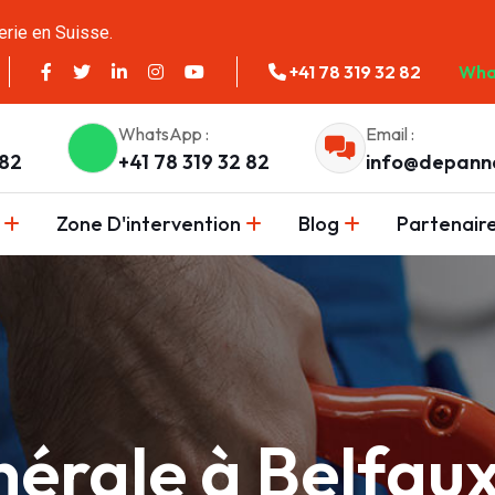
erie en Suisse.
+41 78 319 32 82
Wha
WhatsApp :
Email :
 82
+41 78 319 32 82
info@depann
Zone D'intervention
Blog
Partenair
érale à Belfau