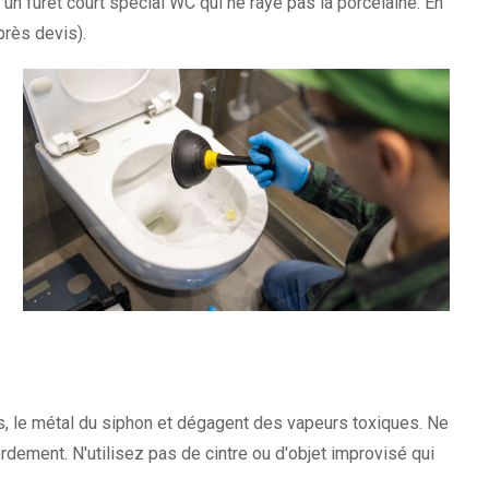
un furet court spécial WC qui ne raye pas la porcelaine. En
près devis).
ts, le métal du siphon et dégagent des vapeurs toxiques. Ne
dement. N'utilisez pas de cintre ou d'objet improvisé qui