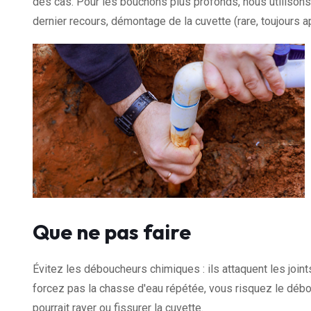
des cas. Pour les bouchons plus profonds, nous utilisons 
dernier recours, démontage de la cuvette (rare, toujours a
Que ne pas faire
Évitez les déboucheurs chimiques : ils attaquent les join
forcez pas la chasse d'eau répétée, vous risquez le débor
pourrait rayer ou fissurer la cuvette.