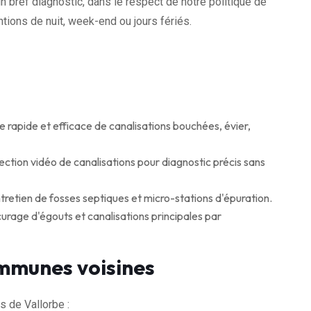
n bref diagnostic, dans le respect de notre politique de
tions de nuit, week-end ou jours fériés.
apide et efficace de canalisations bouchées, évier,
ction vidéo de canalisations pour diagnostic précis sans
retien de fosses septiques et micro-stations d'épuration.
age d'égouts et canalisations principales par
mmunes voisines
 de Vallorbe :