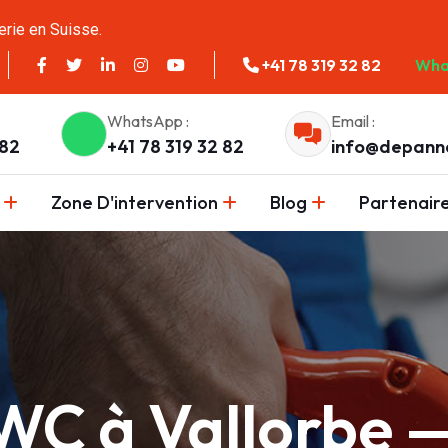
erie en Suisse.
+41 78 319 32 82
Wha
WhatsApp :
Email :
 82
+41 78 319 32 82
info@depann
Zone D'intervention
Blog
Partenair
C à Vallorbe — 