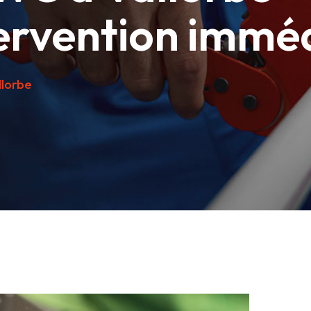
ervention immé
llorbe