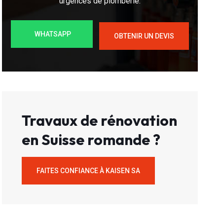
urgences de plomberie.
WHATSAPP
OBTENIR UN DEVIS
Travaux de rénovation
en Suisse romande ?
FAITES CONFIANCE À KAISEN SA