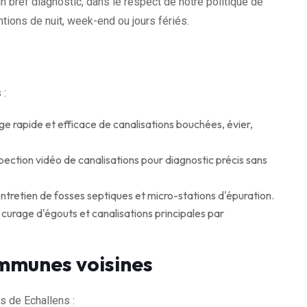
n bref diagnostic, dans le respect de notre politique de
tions de nuit, week-end ou jours fériés.
 :
rapide et efficace de canalisations bouchées, évier,
pection vidéo de canalisations pour diagnostic précis sans
tretien de fosses septiques et micro-stations d'épuration.
rage d'égouts et canalisations principales par
mmunes voisines
 de Echallens :