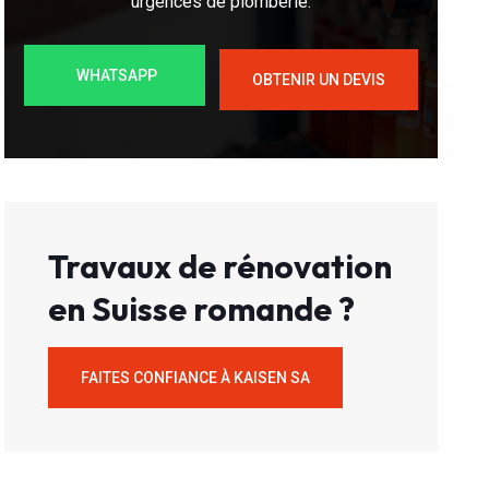
urgences de plomberie.
WHATSAPP
OBTENIR UN DEVIS
Travaux de rénovation
en Suisse romande ?
FAITES CONFIANCE À KAISEN SA