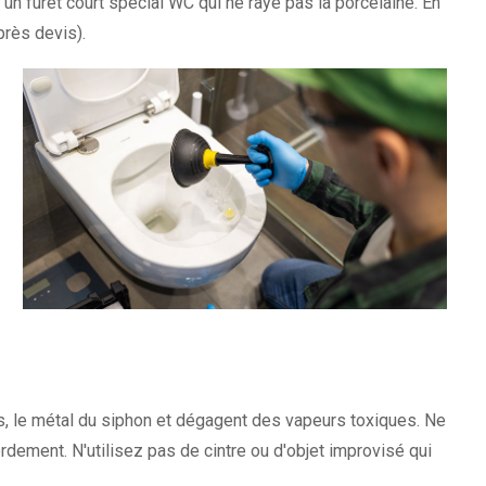
un furet court spécial WC qui ne raye pas la porcelaine. En
près devis).
ts, le métal du siphon et dégagent des vapeurs toxiques. Ne
dement. N'utilisez pas de cintre ou d'objet improvisé qui