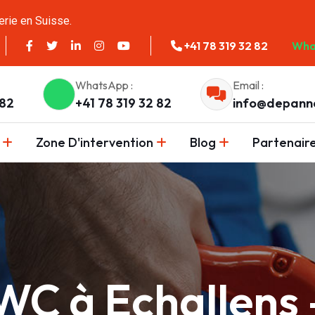
erie en Suisse.
+41 78 319 32 82
Wha
WhatsApp :
Email :
 82
+41 78 319 32 82
info@depann
Zone D'intervention
Blog
Partenair
C à Echallens —