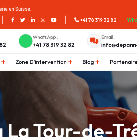
erie en Suisse.
+41 78 319 32 82
Wha
WhatsApp :
Email :
 82
+41 78 319 32 82
info@depann
Zone D'intervention
Blog
Partenair
à La Tour-de-T