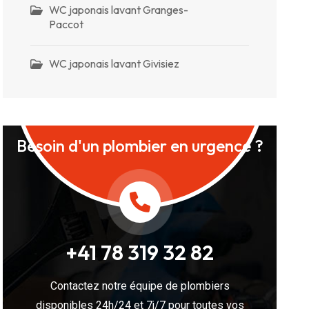
WC japonais lavant Granges-
Paccot
WC japonais lavant Givisiez
Besoin d'un plombier en urgence ?
+41 78 319 32 82
Contactez notre équipe de plombiers
disponibles 24h/24 et 7j/7 pour toutes vos