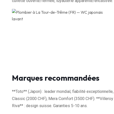
cuvette ouverte/fermée, tuyauterie apparente/encastrée.
Marques recommandées
**Toto** (Japon) : leader mondial, fiabilité exceptionnel
Classic (2000 CHF), Mera Comfort (3500 CHF). **Villeroy
Riva** : design suisse. Garanties 5-10 ans.