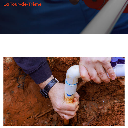
La Tour-de-Trême