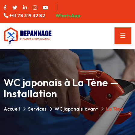
+41 78 319 32 82
WhatsApp
WC japonais à La Tène —
Installation
Accueil
Services
WC japonais lavant
La Tène