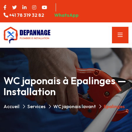
+41 78 319 32 82
WhatsApp
WC japonais à Epalinges —
Installation
Accueil
Services
WC japonais lavant
Epalinges