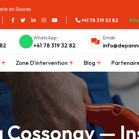
erie en Suisse.
+41 78 319 32 82
Wha
WhatsApp :
Email :
 82
+41 78 319 32 82
info@depann
Zone D'intervention
Blog
Partenair
 Cossonay — Ins