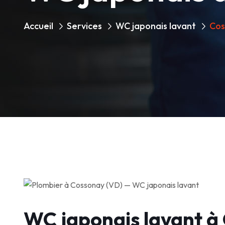
Accueil
Services
WC japonais lavant
Cos
WC japonais lavant à