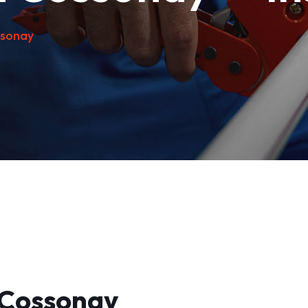
sonay
 Cossonay