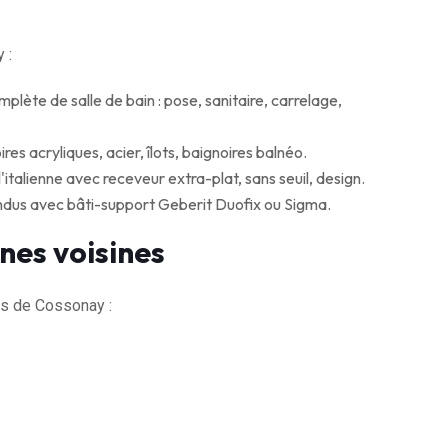
 :
lète de salle de bain : pose, sanitaire, carrelage,
res acryliques, acier, îlots, baignoires balnéo.
italienne avec receveur extra-plat, sans seuil, design.
ndus avec bâti-support Geberit Duofix ou Sigma.
nes voisines
s de Cossonay :