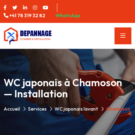
+41 78 319 32 82
WhatsApp
WC japonais à Chamoson
— Installation
Accueil
Services
WC japonais lavant
Chamoson