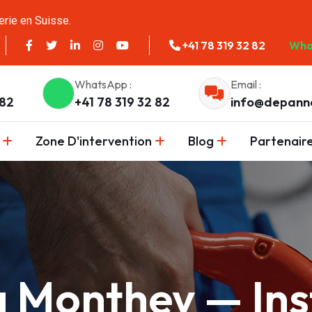
erie en Suisse.
+41 78 319 32 82
Wha
WhatsApp :
Email :
 82
+41 78 319 32 82
info@depann
Zone D'intervention
Blog
Partenair
 Monthey — Inst