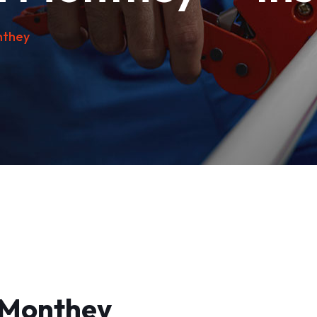
nthey
 Monthey