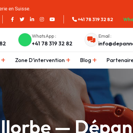
erie en Suisse.
+41 78 319 32 82
Wha
WhatsApp :
Email :
 82
+41 78 319 32 82
info@depann
Zone D'intervention
Blog
Partenair
allorbe — Dépa