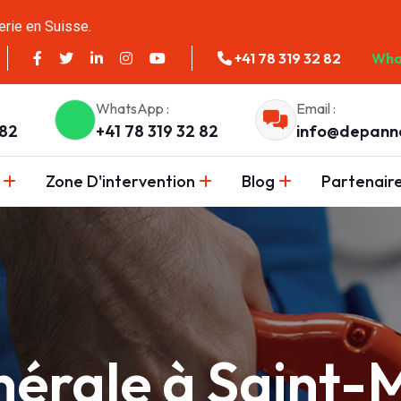
erie en Suisse.
+41 78 319 32 82
Wha
WhatsApp :
Email :
 82
+41 78 319 32 82
info@depann
Zone D'intervention
Blog
Partenair
nérale à Saint-