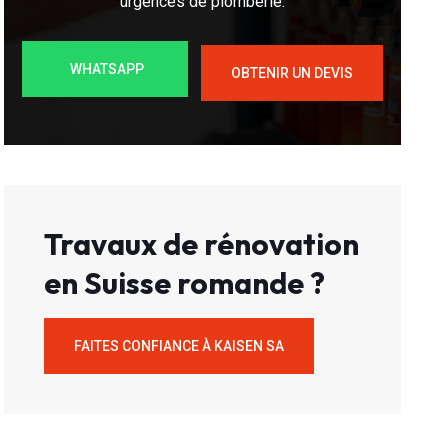
urgences de plomberie.
WHATSAPP
OBTENIR UN DEVIS
Travaux de rénovation
en Suisse romande ?
FAITES CONFIANCE À KAISEN SA