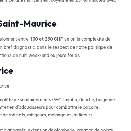
iers certifiés arrivent en moyenne en 25-40 minutes avec
 Saint-Maurice
helonnent entre
100 et 250 CHF
selon la complexité de
n bref diagnostic, dans le respect de notre politique de
tions de nuit, week-end ou jours fériés.
rice
rice :
mplète de sanitaires neufs : WC, lavabo, douche, baignoire.
ntretien d'adoucisseurs pour combattre le calcaire.
de robinets, mitigeurs, mélangeurs, mitigeurs
d'appareils, extension de plomberie, création de points