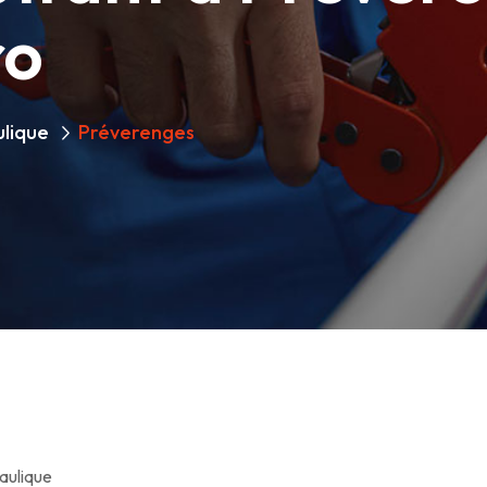
ro
ulique
Préverenges