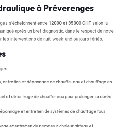
ydraulique à Préverenges
enges s'échelonnent entre
12000 et 35000 CHF
selon la
muniqué après un bref diagnostic, dans le respect de notre
 les interventions de nuit, week-end ou jours fériés.
es
ges :
on, entretien et dépannage de chauffe-eau et chauffage en
uel et détartrage de chauffe-eau pour prolonger sa durée
 dépannage et entretien de systèmes de chauffage tous
nage et entretien de pompes à chaleur air/eau et