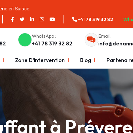
erie en Suisse.
+41 78 319 32 82
Wha
WhatsApp :
Email :
 82
+41 78 319 32 82
info@depann
Zone D'intervention
Blog
Partenair
uffant à Préver