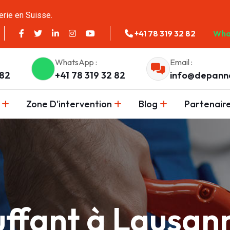
erie en Suisse.
+41 78 319 32 82
Wha
WhatsApp :
Email :
 82
+41 78 319 32 82
info@depann
Zone D'intervention
Blog
Partenair
uffant à Lausan