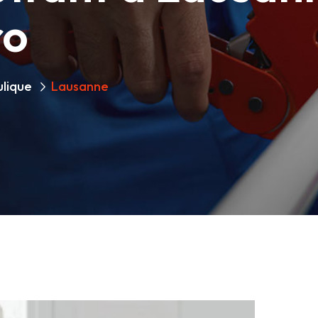
ro
ulique
Lausanne