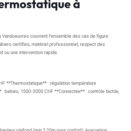
ermostatique à
 Vandoeuvres couvrent l'ensemble des cas de figure :
biers certifiés, matériel professionnel, respect des
t ou une intervention rapide.
F. **Thermostatique** : régulation température
 balnéo, 1500-3000 CHF. **Connectée** : contrôle tactile,
auteur plafond (min 2.20m pour confort), évacuation