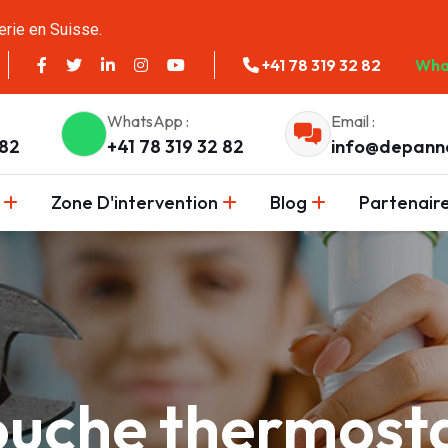
erie en Suisse.
+41 78 319 32 82
Wha
WhatsApp :
Email :
 82
+41 78 319 32 82
info@depann
Zone D'intervention
Blog
Partenair
ouche thermosta