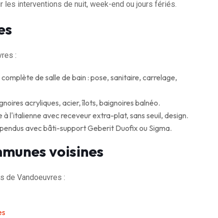
 les interventions de nuit, week-end ou jours fériés.
es
res :
omplète de salle de bain : pose, sanitaire, carrelage,
gnoires acryliques, acier, îlots, baignoires balnéo.
 l'italienne avec receveur extra-plat, sans seuil, design.
spendus avec bâti-support Geberit Duofix ou Sigma.
mmunes voisines
s de Vandoeuvres :
es