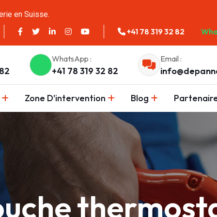
erie en Suisse.
+41 78 319 32 82
Wha
WhatsApp :
Email :
 82
+41 78 319 32 82
info@depann
Zone D'intervention
Blog
Partenair
ouche thermosta