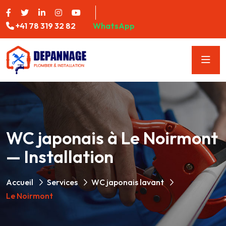
+41 78 319 32 82
WhatsApp
WC japonais à Le Noirmont
— Installation
Accueil
Services
WC japonais lavant
Le Noirmont