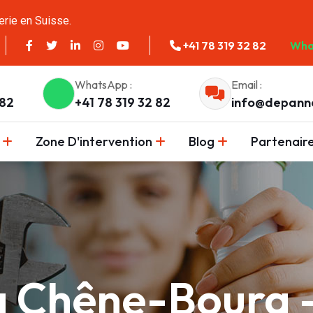
erie en Suisse.
+41 78 319 32 82
Wha
WhatsApp :
Email :
 82
+41 78 319 32 82
info@depann
Zone D'intervention
Blog
Partenair
 Chêne-Bourg —