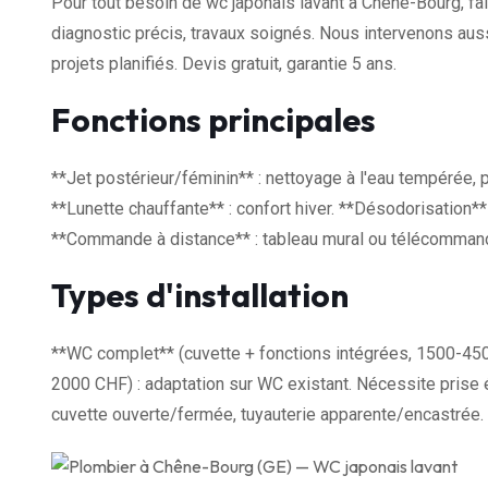
Pour tout besoin de wc japonais lavant à Chêne-Bourg, fait
diagnostic précis, travaux soignés. Nous intervenons au
projets planifiés. Devis gratuit, garantie 5 ans.
Fonctions principales
**Jet postérieur/féminin** : nettoyage à l'eau tempérée, 
**Lunette chauffante** : confort hiver. **Désodorisation** 
**Commande à distance** : tableau mural ou télécommande.
Types d'installation
**WC complet** (cuvette + fonctions intégrées, 1500-450
2000 CHF) : adaptation sur WC existant. Nécessite prise é
cuvette ouverte/fermée, tuyauterie apparente/encastrée.