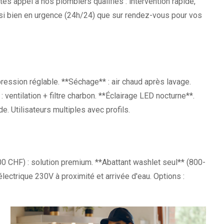
es appel à nos plombiers qualifiés : intervention rapide,
ssi bien en urgence (24h/24) que sur rendez-vous pour vos
pression réglable. **Séchage** : air chaud après lavage.
: ventilation + filtre charbon. **Éclairage LED nocturne**.
 Utilisateurs multiples avec profils.
0 CHF) : solution premium. **Abattant washlet seul** (800-
lectrique 230V à proximité et arrivée d'eau. Options :