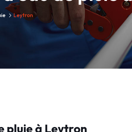
uie
Leytron
 pluie à Leytron