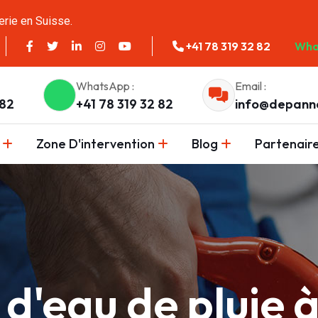
erie en Suisse.
+41 78 319 32 82
Wha
WhatsApp :
Email :
 82
+41 78 319 32 82
info@depann
Zone D'intervention
Blog
Partenair
d'eau de pluie 