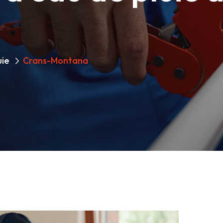
uie
Crans-Montana