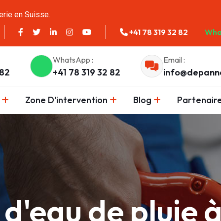
erie en Suisse.
+41 78 319 32 82
Wha
WhatsApp :
Email :
 82
+41 78 319 32 82
info@depann
Zone D'intervention
Blog
Partenair
d'eau de pluie 