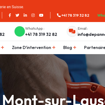
erie en Suisse.
+41 78 319 32 82
Wha
WhatsApp :
Email :
 82
+41 78 319 32 82
info@depann
Zone D'intervention
Blog
Partenair
e Mont-sur-Lau