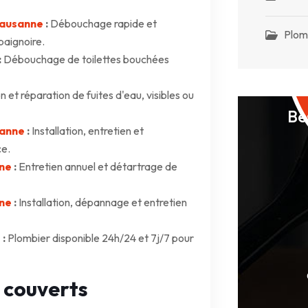
Lausanne
:
Débouchage rapide et
Plom
baignoire.
:
Débouchage de toilettes bouchées
 et réparation de fuites d'eau, visibles ou
Be
sanne
:
Installation, entretien et
ce.
nne
:
Entretien annuel et détartrage de
ne
:
Installation, dépannage et entretien
e
:
Plombier disponible 24h/24 et 7j/7 pour
 couverts