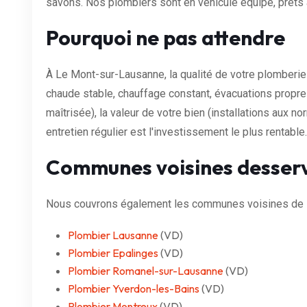
savons. Nos plombiers sont en véhicule équipé, prêts à
Pourquoi ne pas attendre
À Le Mont-sur-Lausanne, la qualité de votre plomberie 
chaude stable, chauffage constant, évacuations propr
maîtrisée), la valeur de votre bien (installations aux 
entretien régulier est l'investissement le plus rentable.
Communes voisines desser
Nous couvrons également les communes voisines de 
Plombier Lausanne
(VD)
Plombier Epalinges
(VD)
Plombier Romanel-sur-Lausanne
(VD)
Plombier Yverdon-les-Bains
(VD)
Plombier Montreux
(VD)