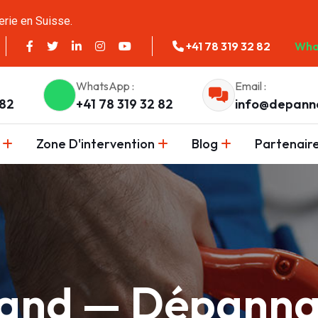
erie en Suisse.
+41 78 319 32 82
Wha
WhatsApp :
Email :
 82
+41 78 319 32 82
info@depann
Zone D'intervention
Blog
Partenair
land — Dépann