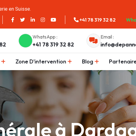
erie en Suisse.
+41 78 319 32 82
Wha
WhatsApp :
Email :
 82
+41 78 319 32 82
info@depann
Zone D'intervention
Blog
Partenair
nérale à Darda