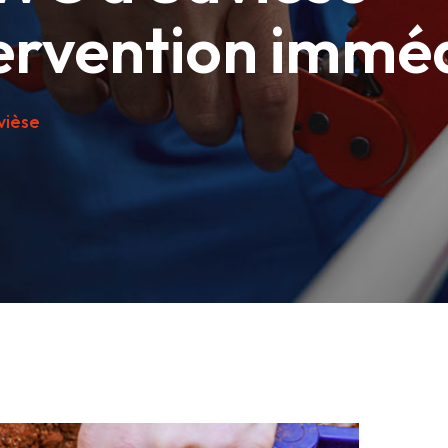
ervention immé
vièse