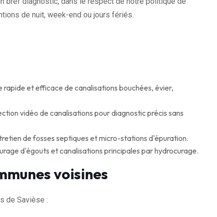
n bref diagnostic, dans le respect de notre politique de
tions de nuit, week-end ou jours fériés.
apide et efficace de canalisations bouchées, évier,
ction vidéo de canalisations pour diagnostic précis sans
retien de fosses septiques et micro-stations d'épuration.
age d'égouts et canalisations principales par hydrocurage.
mmunes voisines
s de Savièse :