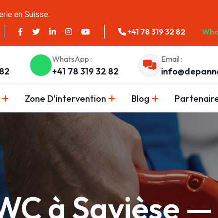
erie en Suisse.
+41 78 319 32 82
Wha
WhatsApp :
Email :
 82
+41 78 319 32 82
info@depann
Zone D'intervention
Blog
Partenair
C à Savièse — T