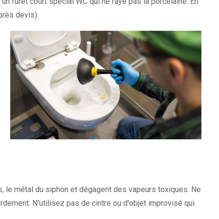
un furet court spécial WC qui ne raye pas la porcelaine. En
près devis).
ts, le métal du siphon et dégagent des vapeurs toxiques. Ne
dement. N'utilisez pas de cintre ou d'objet improvisé qui