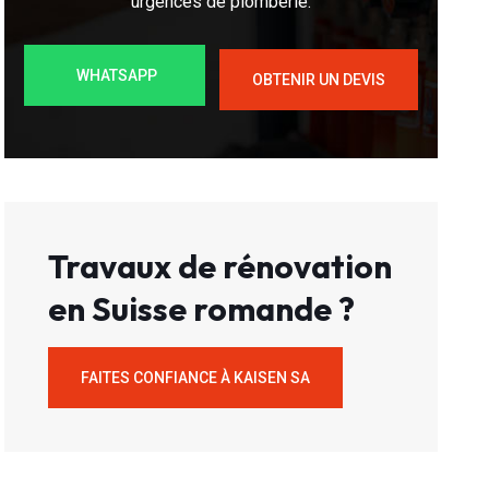
urgences de plomberie.
WHATSAPP
OBTENIR UN DEVIS
Travaux de rénovation
en Suisse romande ?
FAITES CONFIANCE À KAISEN SA