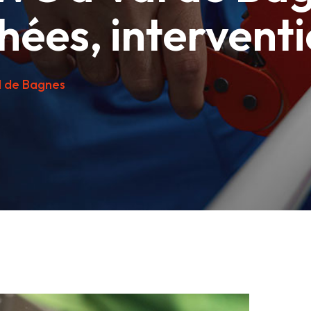
chées, interven
l de Bagnes