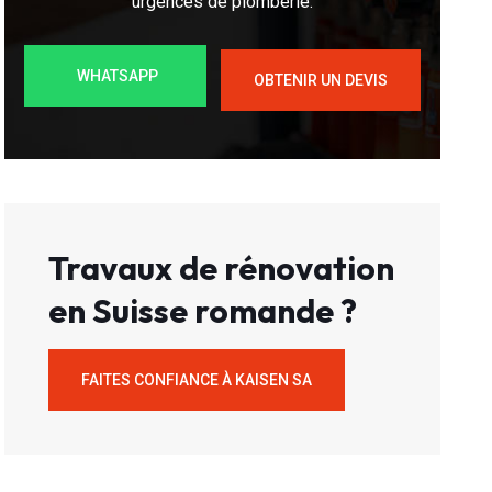
urgences de plomberie.
WHATSAPP
OBTENIR UN DEVIS
Travaux de rénovation
en Suisse romande ?
FAITES CONFIANCE À KAISEN SA