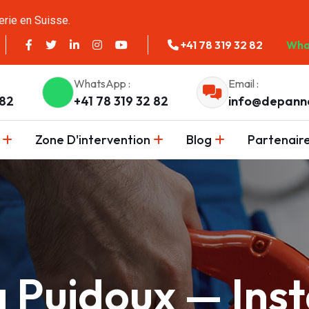
erie en Suisse.
+41 78 319 32 82
Wha
WhatsApp :
Email :
 82
+41 78 319 32 82
info@depann
Zone D'intervention
Blog
Partenair
 Puidoux — Inst