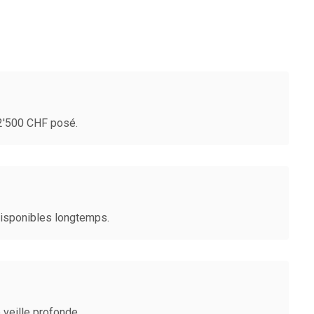
-2'500 CHF posé.
disponibles longtemps.
veille profonde.