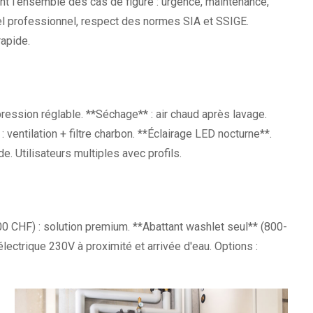
nt l'ensemble des cas de figure : urgence, maintenance,
riel professionnel, respect des normes SIA et SSIGE.
rapide.
pression réglable. **Séchage** : air chaud après lavage.
: ventilation + filtre charbon. **Éclairage LED nocturne**.
 Utilisateurs multiples avec profils.
0 CHF) : solution premium. **Abattant washlet seul** (800-
lectrique 230V à proximité et arrivée d'eau. Options :