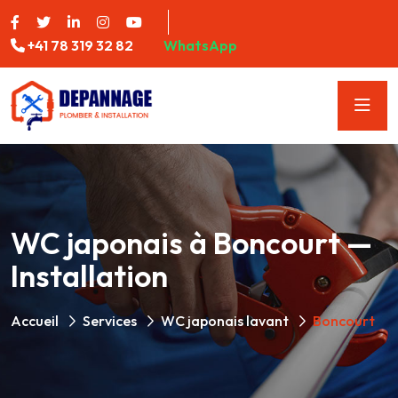
+41 78 319 32 82
WhatsApp
WC japonais à Boncourt —
Installation
Accueil
Services
WC japonais lavant
Boncourt