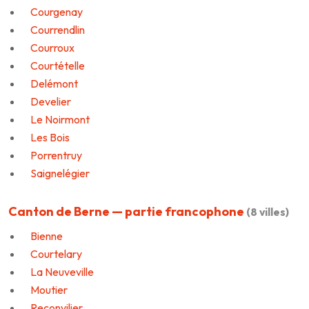
Courgenay
Courrendlin
Courroux
Courtételle
Delémont
Develier
Le Noirmont
Les Bois
Porrentruy
Saignelégier
Canton de Berne — partie francophone
(8 villes)
Bienne
Courtelary
La Neuveville
Moutier
Reconvilier