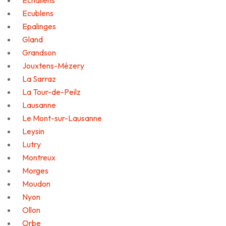
Echallens
Ecublens
Epalinges
Gland
Grandson
Jouxtens-Mézery
La Sarraz
La Tour-de-Peilz
Lausanne
Le Mont-sur-Lausanne
Leysin
Lutry
Montreux
Morges
Moudon
Nyon
Ollon
Orbe