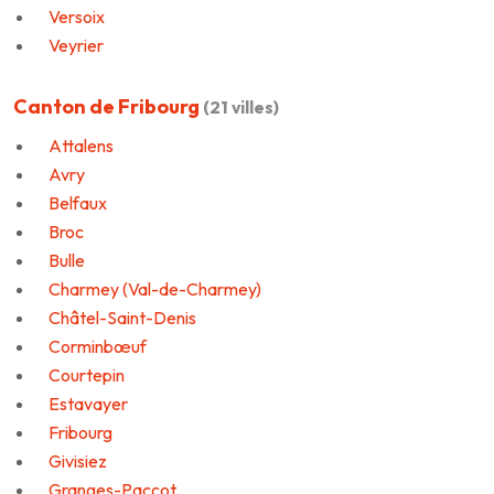
Versoix
Veyrier
Canton de Fribourg
(21 villes)
Attalens
Avry
Belfaux
Broc
Bulle
Charmey (Val-de-Charmey)
Châtel-Saint-Denis
Corminbœuf
Courtepin
Estavayer
Fribourg
Givisiez
Granges-Paccot