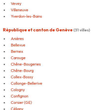
Vevey
Villeneuve
Yverdon-les-Bains
République et canton de Genève
(31 villes)
Anières
Bellevue
Bernex
Carouge
Chêne-Bougeries
Chêne-Bourg
Collex-Bossy
Collonge-Bellerive
Cologny
Confignon
Corsier (GE)
Céligny