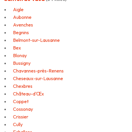
Aigle
Aubonne
Avenches
Begnins
Belmont-sur-Lausanne
Bex
Blonay
Bussigny
Chavannes-près-Renens
Cheseaux-sur-Lausanne
Chexbres
Château-d'Œx
Coppet
Cossonay
Crissier
Cully